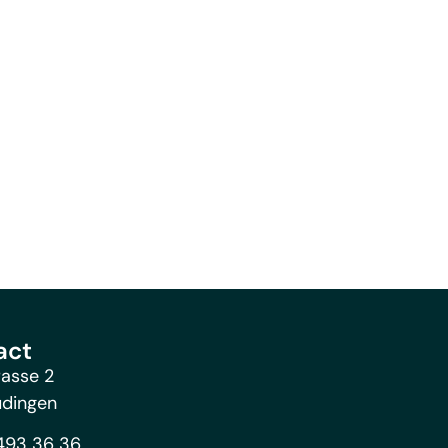
act
rasse 2
üdingen
493 36 36