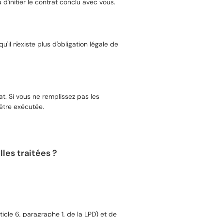
'initier le contrat conclu avec vous.
l n'existe plus d'obligation légale de
t. Si vous ne remplissez pas les
être exécutée.
les traitées ?
icle 6, paragraphe 1, de la LPD) et de