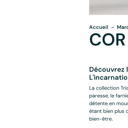
Accueil
-
Mar
COR 
Découvrez l
L'incarnati
La collection T
paresse, le farn
détente en mousse
étant bien plus q
bien-être.