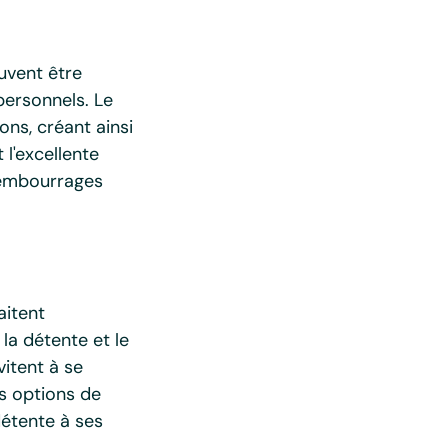
uvent être
personnels. Le
ns, créant ainsi
 l'excellente
 rembourrages
aitent
la détente et le
itent à se
es options de
détente à ses