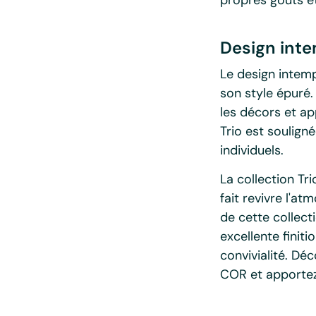
Design inte
Le design intemp
son style épuré
les décors et ap
Trio est soulign
individuels.
La collection Tr
fait revivre l'
de cette collect
excellente finit
convivialité. Dé
COR et apportez 