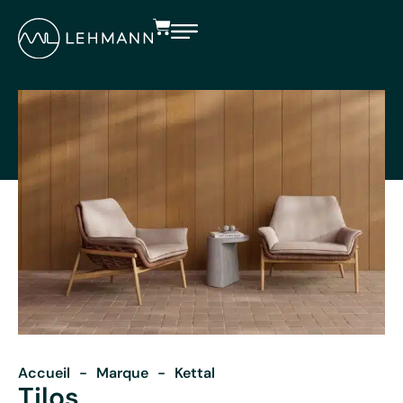
Accueil
-
Marque
-
Kettal
Tilos