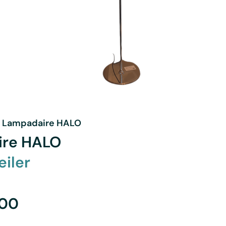
-
Lampadaire HALO
ire HALO
iler
00