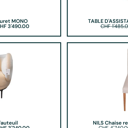
bouret MONO
TABLE D'ASSIST
HF
3'490.00
CHF
1'485.
auteuil
NILS Chaise r
HF
3'240.00
CHF
4'740.0