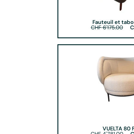
Fauteuil et ta
CHF
6'175.00
C
VUELTA 80 F
CHF
4'781.00
C