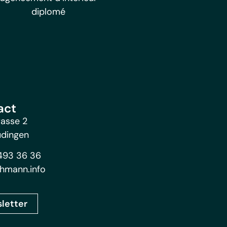
diplomé
act
rasse 2
üdingen
493 36 36
hmann.info
letter