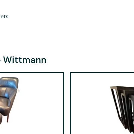
rets
de Wittmann