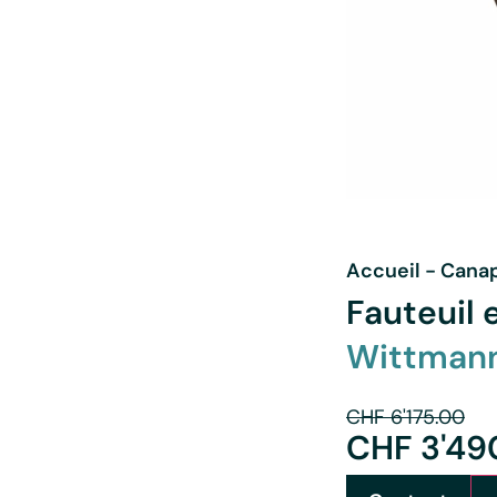
Accueil
-
Canap
Fauteuil
Wittman
CHF
6'175.00
CHF
3'49