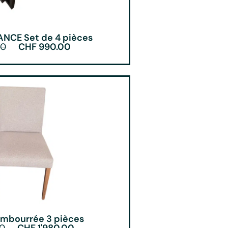
ANCE Set de 4 pièces
00
CHF
990.00
embourrée 3 pièces
0
CHF
1'980.00