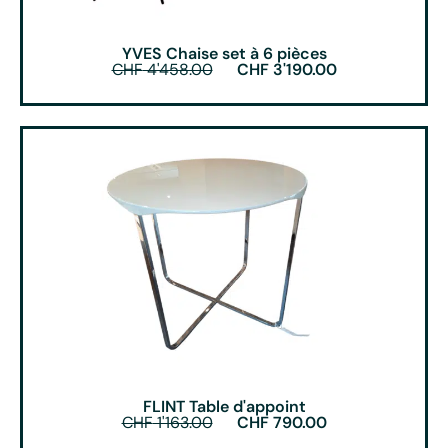
YVES Chaise set à 6 pièces
CHF
4'458.00
CHF
3'190.00
FLINT Table d'appoint
CHF
1'163.00
CHF
790.00