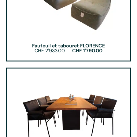
Fauteuil et tabouret FLORENCE
CHF
2'933.00
CHF
1'790.00