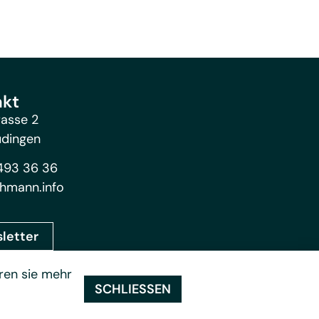
akt
rasse 2
üdingen
493 36 36
hmann.info
letter
ren sie mehr
SCHLIESSEN
tenschutz
Impressum
FR