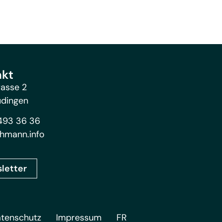
akt
rasse 2
üdingen
493 36 36
hmann.info
letter
tenschutz
Impressum
FR