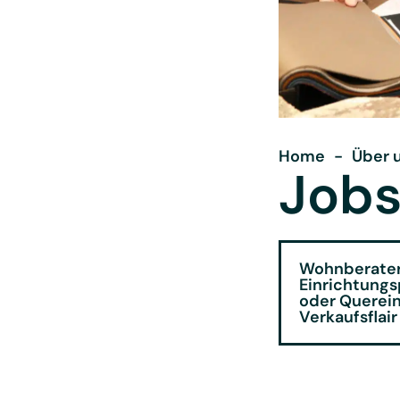
Home
-
Über 
Job
Wohnberater
Einrichtungs
oder Querein
Verkaufsflair