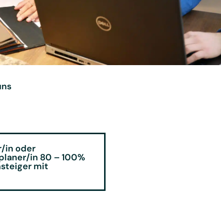
uns
s
/in oder
planer/in 80 – 100%
steiger mit