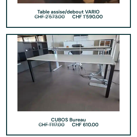
Table assise/debout VARIO
CHF
2'573.00
CHF
1'590.00
CUBOS Bureau
CHF
1'117.00
CHF
610.00