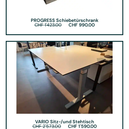
PROGRESS Schiebetürschrank
CHF
1'423.00
CHF
990.00
VARIO Sitz-/und Stehtisch
CHF
2'573.00
CHF
1'590.00