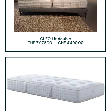
CLEO Lit double
CHF
7'976.00
CHF
4'490.00