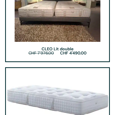
CLEO Lit double
CHF
7'976.00
CHF
4'490.00