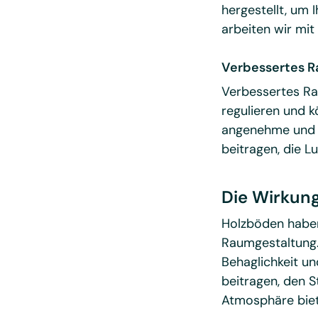
hergestellt, um I
arbeiten wir mit
Verbessertes 
Verbessertes Rau
regulieren und k
angenehme und g
beitragen, die L
Die Wirkun
Holzböden haben
Raumgestaltung.
Behaglichkeit un
beitragen, den 
Atmosphäre biet