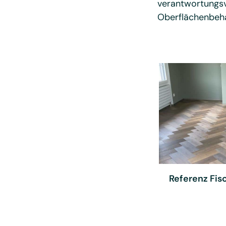
verantwortungsv
Oberflächenbeha
Referenz Fis