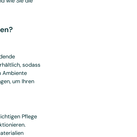
d wie Sie die
len?
adende
hältlich, sodass
nn Ambiente
ngen, um Ihren
ichtigen Pflege
tionieren.
terialien