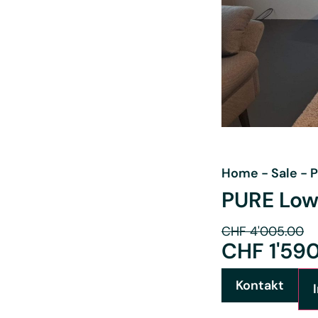
Home
-
Sale
-
P
PURE Low
CHF
4'005.00
CHF
1'59
Kontakt