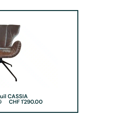
uil CASSIA
0
CHF
1'290.00