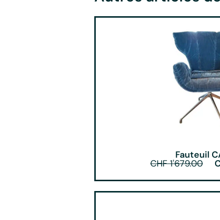
Fauteuil 
CHF
1'679.00