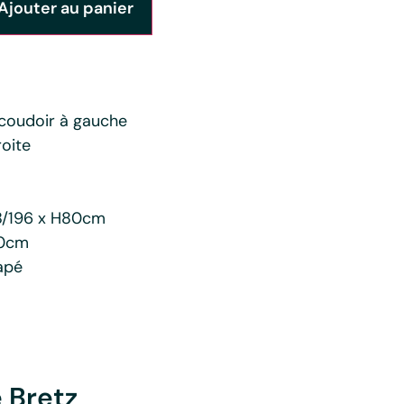
Ajouter au panier
coudoir à gauche
oite
28/196 x H80cm
30cm
apé
e Bretz