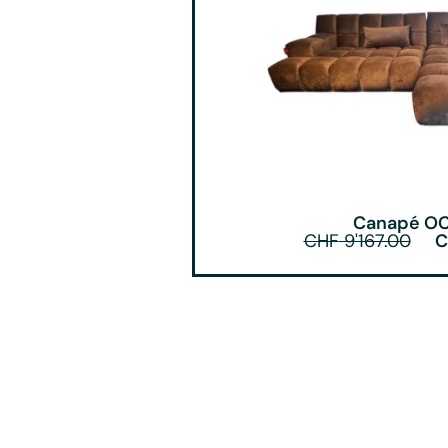
Canapé O
CHF
9'167.00
C