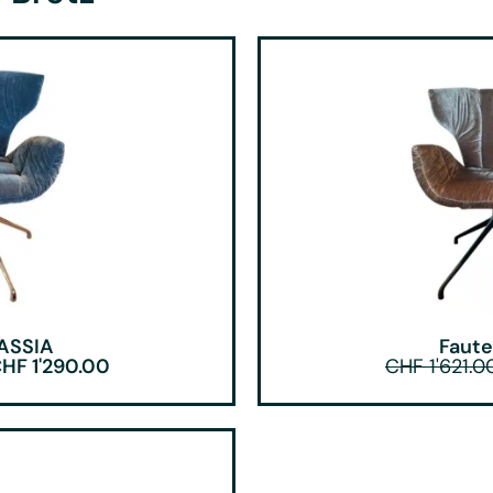
CASSIA
Faute
CHF
1'290.00
CHF
1'621.0