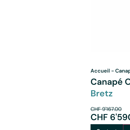
Accueil
-
Canap
Canapé 
Bretz
CHF
9'167.00
CHF
6'59