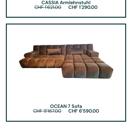
CASSIA Armlehnstuhl
CHF
1'621.00
CHF
1'290.00
OCEAN 7 Sofa
CHF
9'167.00
CHF
6'590.00