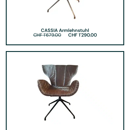
CASSIA Armlehnstuhl
CHF
1'679.00
CHF
1'290.00