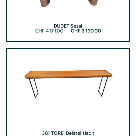
DUDET Sessl
CHF
4'011.00
CHF
3'190.00
381 TOREI Beistelltisch