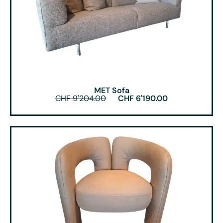
MET Sofa
CHF
9'204.00
CHF
6'190.00