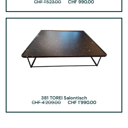
CHF
1'523.00
CHF
990.00
381 TOREI Salontisch
CHF
4'209.00
CHF
1'990.00