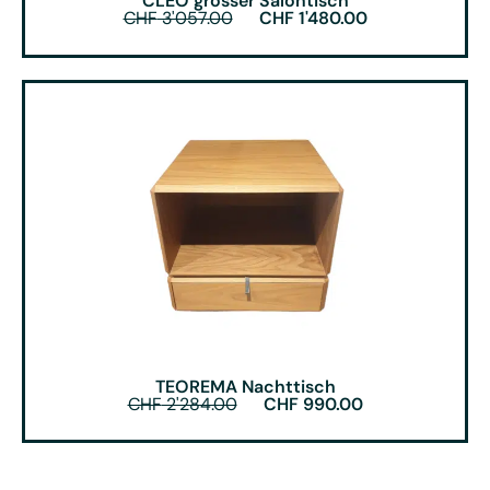
CLEO grosser Salontisch
CHF
3'057.00
CHF
1'480.00
TEOREMA Nachttisch
CHF
2'284.00
CHF
990.00