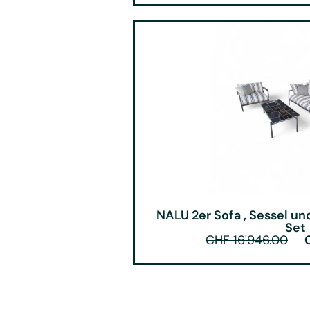
NALU 2er Sofa , Sessel u
Set
CHF
16'946.00