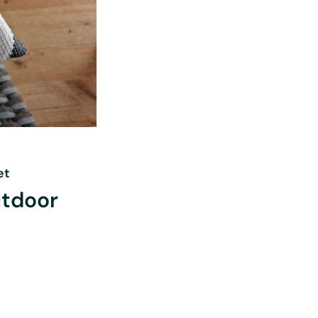
et
utdoor