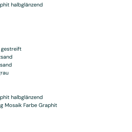
phit halbglänzend
gestreift
zsand
zsand
grau
phit halbglänzend
eug Mosaik Farbe Graphit