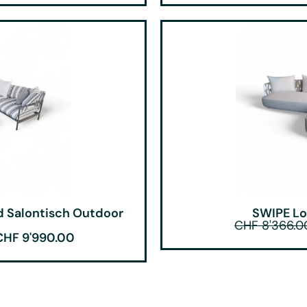
nd Salontisch Outdoor
SWIPE L
CHF
8'366.0
CHF
9'990.00