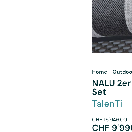
Home
-
Outdoo
NALU 2er 
Set
TalenTi
CHF
16'946.00
CHF
9'99