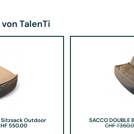
 von TalenTi
Sitzsack Outdoor
SACCO DOUBLE B
CHF
550.00
CHF
1'360.