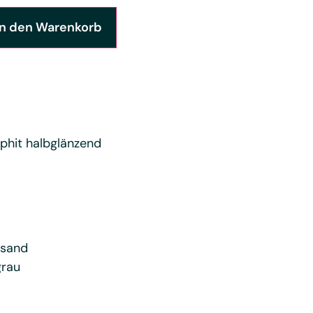
In den Warenkorb
phit halbglänzend
zsand
grau