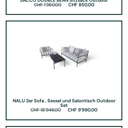
SACCO DOUBLE BEAN Sitzsack Outdoor
CHF
1'360.00
CHF
850.00
NALU 2er Sofa , Sessel und Salontisch Outdoor
Set
CHF
16'946.00
CHF
9'990.00