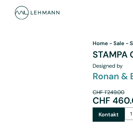
Home
-
Sale
-
S
STAMPA O
Designed by
Ronan & 
CHF
1'249.00
CHF
460.
Kontakt