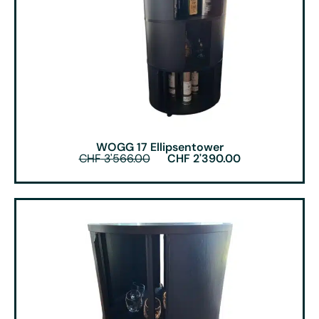
WOGG 17 Ellipsentower
CHF
3'566.00
CHF
2'390.00