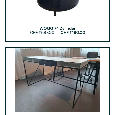
WOGG 74 Zylinder
CHF
1'587.00
CHF
1'190.00