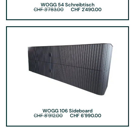
WOGG 54 Schreibtisch
CHF
3'783.00
CHF
2'490.00
WOGG 106 Sideboard
CHF
8'912.00
CHF
6'990.00