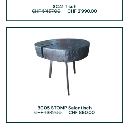
SC41 Tisch
CHF
5'457.00
CHF
2'990.00
BC05 STOMP Salontisch
CHF
1'382.00
CHF
890.00