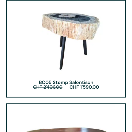
BC05 Stomp Salontisch
CHF
2'406.00
CHF
1'590.00