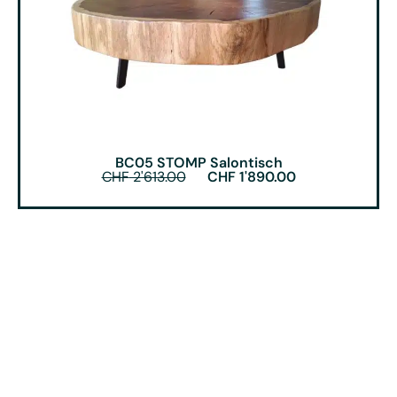
BC05 STOMP Salontisch
CHF
2'613.00
CHF
1'890.00