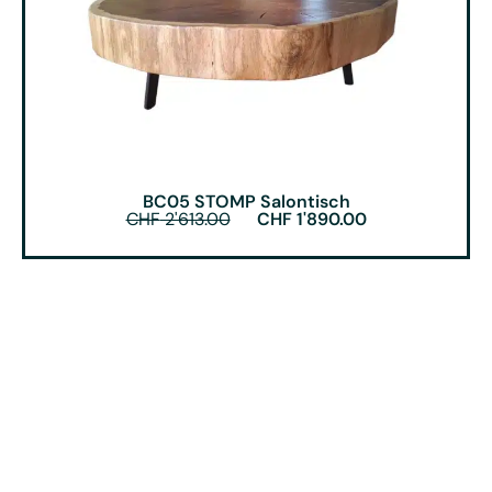
BC05 STOMP Salontisch
CHF
2'613.00
CHF
1'890.00