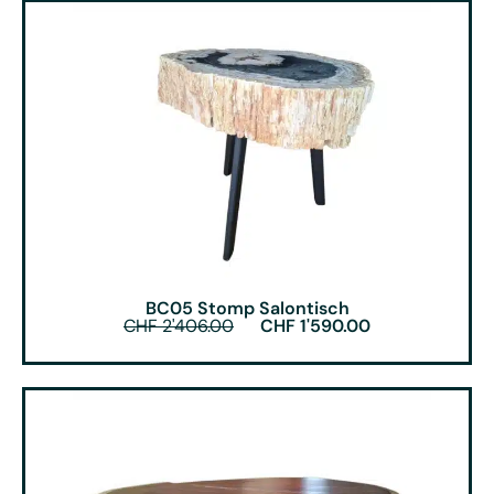
BC05 Stomp Salontisch
CHF
2'406.00
CHF
1'590.00