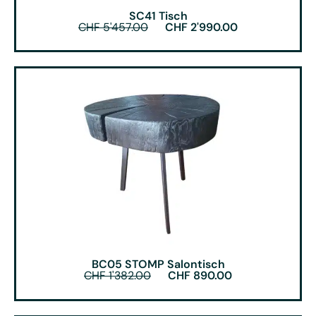
SC41 Tisch
CHF
5'457.00
CHF
2'990.00
BC05 STOMP Salontisch
CHF
1'382.00
CHF
890.00